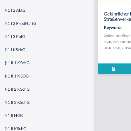
§ 1 I 2 AktG
Gefährlicher E
Straßenverke
§ 1 I 2 ProdHaftG
Keywords
Gefährlicher Eingri
§ 1 I 3 PolG
StGB
,
Todsünden im
315b I StGB
,
§ 315b 
§ 1 I KSchG
§ 1 II 1 KSchG
§ 1 II 1 NSOG
§ 1 II 2 KSchG
§ 1 II 3 KSchG
§ 1 II HGB
§ 1 II KSchG