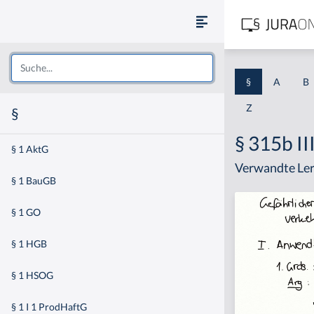
§
A
B
Z
§
§ 315b II
§ 1 AktG
Verwandte Ler
§ 1 BauGB
§ 1 GO
§ 1 HGB
§ 1 HSOG
§ 1 I 1 ProdHaftG