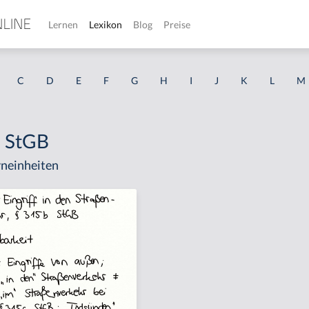
Lernen
Lexikon
Blog
Preise
C
D
E
F
G
H
I
J
K
L
M
I StGB
neinheiten