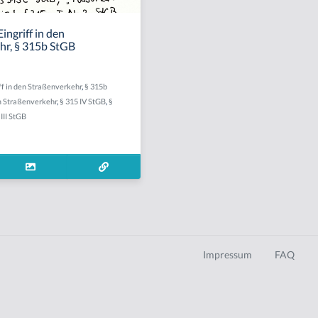
ingriff in den
hr, § 315b StGB
ff in den Straßenverkehr
,
§ 315b
 Straßenverkehr
,
§ 315 IV StGB
,
§
III StGB
Impressum
FAQ