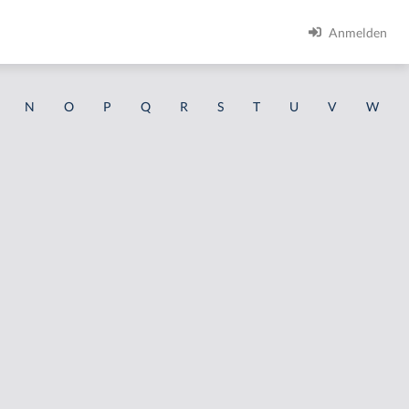
Anmelden
N
O
P
Q
R
S
T
U
V
W