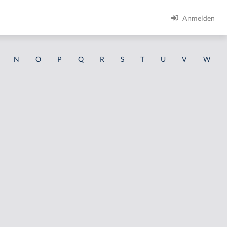
Anmelden
N
O
P
Q
R
S
T
U
V
W