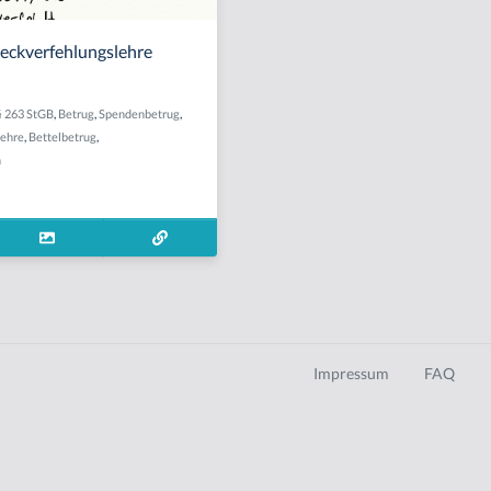
eckverfehlungslehre
§ 263 StGB
,
Betrug
,
Spendenbetrug
,
lehre
,
Bettelbetrug
,
n
Impressum
FAQ