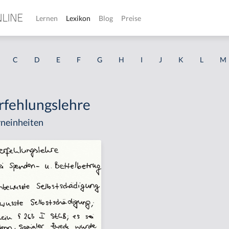
Lernen
Lexikon
Blog
Preise
C
D
E
F
G
H
I
J
K
L
M
fehlungslehre
neinheiten