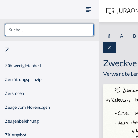
§
A
B
Z
Z
Zweckver
Zählwertgleichheit
Verwandte Ler
Zerrüttungsprinzip
Zerstören
Zeuge vom Hörensagen
Zeugenbelehrung
Zitiergebot