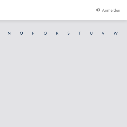
Anmelden
N
O
P
Q
R
S
T
U
V
W