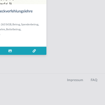
eckverfehlungslehre
§ 263 StGB
,
Betrug
,
Spendenbetrug
,
lehre
,
Bettelbetrug
,
n
Impressum
FAQ