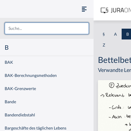
§
A
B
Z
B
Bettelbe
BAK
Verwandte Ler
BAK-Berechnungsmethoden
BAK-Grenzwerte
Bande
Bandendiebstahl
Bargeschäfte des täglichen Lebens