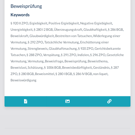
Beweisprüfung
Keywords
§ 920 II ZPO
,
Ergiebigkeit
,
Positive Ergiebigkeit
,
Negative Ergiebigkeit
,
Unergiebigkeit
,
§ 280 I 2 BGB
,
Überzeugungskraft
,
Glaubhaftigkeit
,
§ 286 BGB
,
Beweiskraft
,
Glaubwürdigkeit
,
Bestreiten von Tatsachen
,
Widerlegung einer
Vermutung
,
§ 292 ZPO
,
Tatsächliche Vermutung
,
Erschütterung einer
Vermutung
,
Strengbeweis
,
Glaubhaftmachung
,
§ 920 ZPO
,
Gerichtsbekannte
Tatsachen
,
§ 288 ZPO
,
Verspätung
,
§ 291 ZPO
,
Indizien
,
§ 296 ZPO
,
Gesetzliche
Vermutung
,
Vermutung
,
Beweisfrage
,
Beweisprüfung
,
Beweisthema
,
Beweislast
,
Schätzung
,
§ 1006 BGB
,
Beweisbedürftigkeit
,
Geständnis
,
§ 287
ZPO
,
§ 280 BGB
,
Beweismittel
,
§ 280 I BGB
,
§ 286 IV BGB
,
non liquet
,
Beweiswürdigung