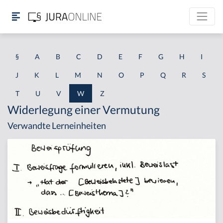
§
A
B
C
D
E
F
G
H
I
J
K
L
M
N
O
P
Q
R
S
T
U
V
W
Z
Widerlegung einer Vermutung
Verwandte Lerneinheiten