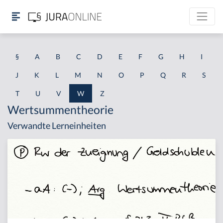
§
A
B
C
D
E
F
G
H
I
J
K
L
M
N
O
P
Q
R
S
T
U
V
W
Z
Wertsummentheorie
Verwandte Lerneinheiten