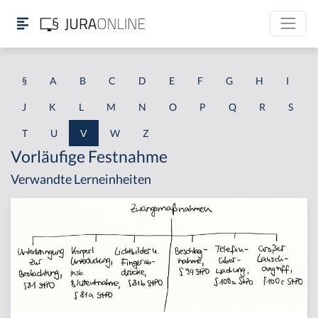
§
A
B
C
D
E
F
G
H
I
J
K
L
M
N
O
P
Q
R
S
T
U
V
W
Z
Vorläufige Festnahme
Verwandte Lerneinheiten