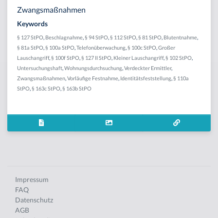
Zwangsmaßnahmen
Keywords
§ 127 StPO
,
Beschlagnahme
,
§ 94 StPO
,
§ 112 StPO
,
§ 81 StPO
,
Blutentnahme
,
§ 81a StPO
,
§ 100a StPO
,
Telefonüberwachung
,
§ 100c StPO
,
Großer
Lauschangriff
,
§ 100f StPO
,
§ 127 II StPO
,
Kleiner Lauschangriff
,
§ 102 StPO
,
Untersuchungshaft
,
Wohnungsdurchsuchung
,
Verdeckter Ermittler
,
Zwangsmaßnahmen
,
Vorläufige Festnahme
,
Identitätsfeststellung
,
§ 110a
StPO
,
§ 163c StPO
,
§ 163b StPO
Impressum
FAQ
Datenschutz
AGB