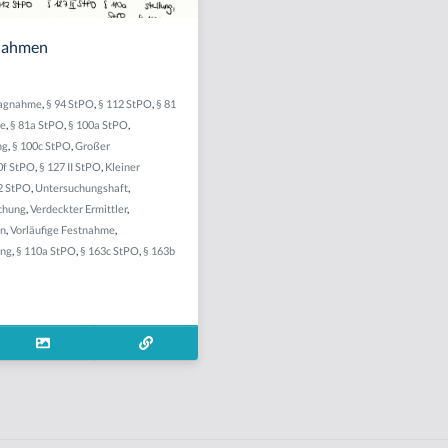
nahmen
lagnahme
,
§ 94 StPO
,
§ 112 StPO
,
§ 81
me
,
§ 81a StPO
,
§ 100a StPO
,
ng
,
§ 100c StPO
,
Großer
0f StPO
,
§ 127 II StPO
,
Kleiner
2 StPO
,
Untersuchungshaft
,
chung
,
Verdeckter Ermittler
,
n
,
Vorläufige Festnahme
,
ung
,
§ 110a StPO
,
§ 163c StPO
,
§ 163b