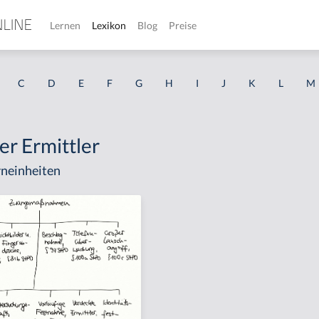
Lernen
Lexikon
Blog
Preise
C
D
E
F
G
H
I
J
K
L
M
er Ermittler
neinheiten