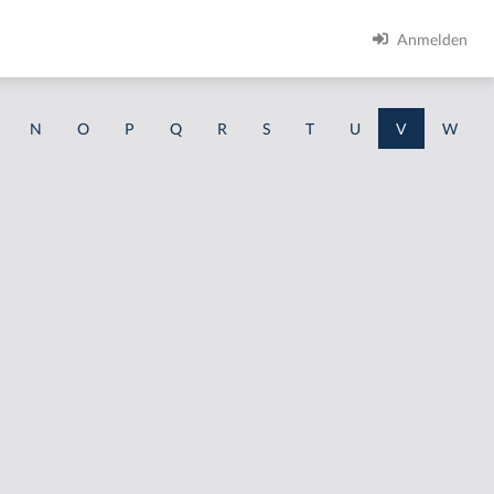
Anmelden
N
O
P
Q
R
S
T
U
V
W