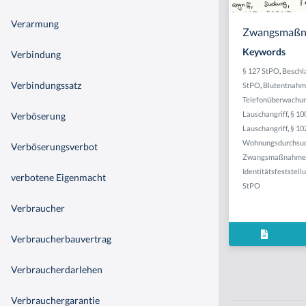
Verarmung
Zwangsmaß
Keywords
Verbindung
§ 127 StPO
,
Besch
Verbindungssatz
StPO
,
Blutentnah
Telefonüberwachu
Lauschangriff
,
§ 10
Verböserung
Lauschangriff
,
§ 10
Wohnungsdurchsu
Verböserungsverbot
Zwangsmaßnahme
Identitätsfeststell
verbotene Eigenmacht
StPO
Verbraucher
Verbraucherbauvertrag
Verbraucherdarlehen
Verbrauchergarantie