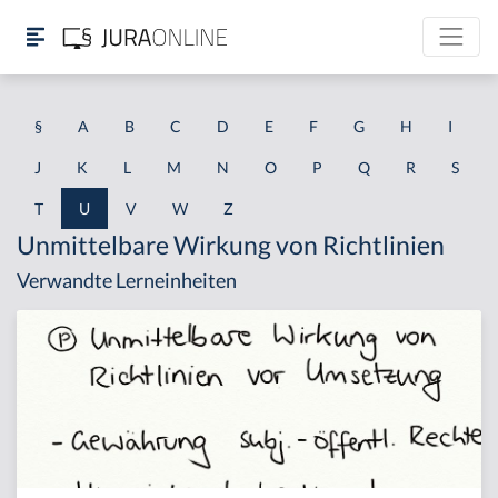
§
A
B
C
D
E
F
G
H
I
J
K
L
M
N
O
P
Q
R
S
T
U
V
W
Z
Unmittelbare Wirkung von Richtlinien
Verwandte Lerneinheiten