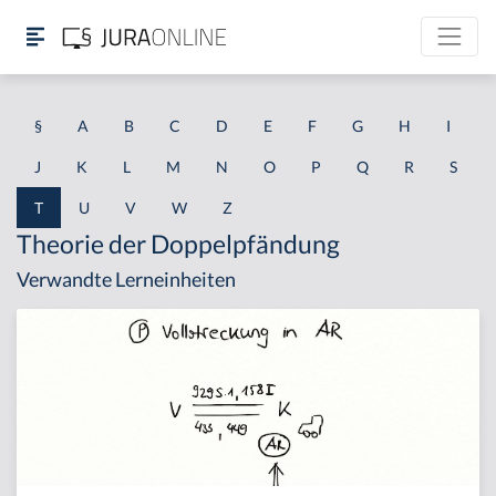
§
A
B
C
D
E
F
G
H
I
J
K
L
M
N
O
P
Q
R
S
T
U
V
W
Z
Theorie der Doppelpfändung
Verwandte Lerneinheiten