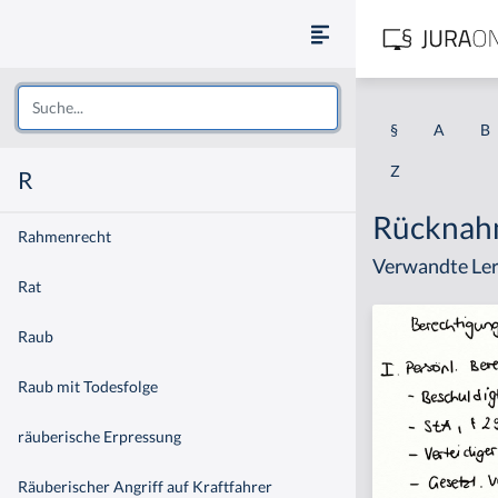
§
A
B
Z
R
Rückna
Rahmenrecht
Verwandte Ler
Rat
Raub
Raub mit Todesfolge
räuberische Erpressung
Räuberischer Angriff auf Kraftfahrer