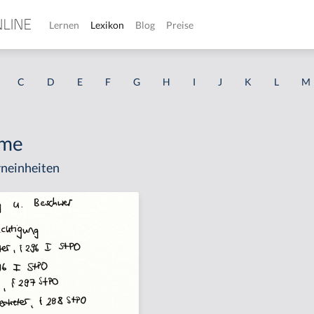
Lernen
Lexikon
Blog
Preise
C
D
E
F
G
H
I
J
K
L
M
hme
neinheiten