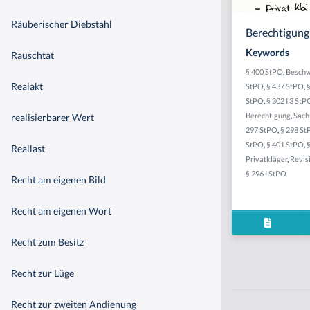
Räuberischer Diebstahl
Berechtigung
Keywords
Rauschtat
§ 400 StPO
,
Beschw
Realakt
StPO
,
§ 437 StPO
,
StPO
,
§ 302 I 3 StP
Berechtigung
,
Sach
realisierbarer Wert
297 StPO
,
§ 298 S
StPO
,
§ 401 StPO
,
§
Reallast
Privatkläger
,
Revis
§ 296 I StPO
Recht am eigenen Bild
Recht am eigenen Wort
Recht zum Besitz
Recht zur Lüge
Recht zur zweiten Andienung