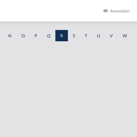
Anmelden
N
O
P
Q
R
S
T
U
V
W