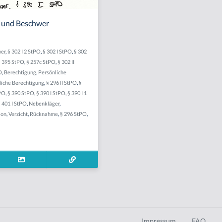
 und Beschwer
er
,
§ 302 I 2 StPO
,
§ 302 I StPO
,
§ 302
§ 395 StPO
,
§ 257c StPO
,
§ 302 II
O
,
Berechtigung
,
Persönliche
liche Berechtigung
,
§ 296 II StPO
,
§
tPO
,
§ 390 StPO
,
§ 390 I StPO
,
§ 390 I 1
 401 I StPO
,
Nebenkläger
,
ion
,
Verzicht
,
Rücknahme
,
§ 296 StPO
,
Impressum
FAQ