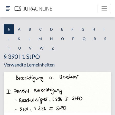
§
A
B
C
D
E
F
G
H
I
J
K
L
M
N
O
P
Q
R
S
T
U
V
W
Z
§ 390 I 1 StPO
Verwandte Lerneinheiten