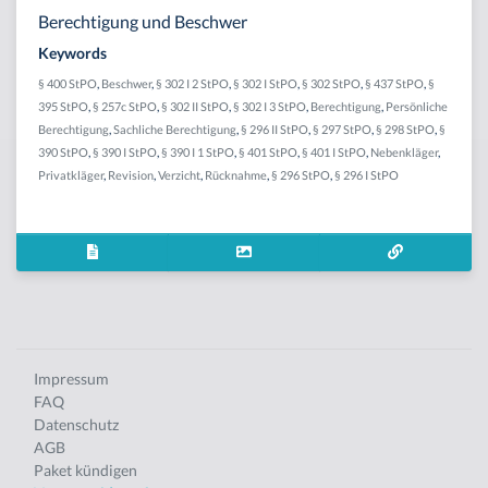
Berechtigung und Beschwer
Keywords
§ 400 StPO
,
Beschwer
,
§ 302 I 2 StPO
,
§ 302 I StPO
,
§ 302 StPO
,
§ 437 StPO
,
§
395 StPO
,
§ 257c StPO
,
§ 302 II StPO
,
§ 302 I 3 StPO
,
Berechtigung
,
Persönliche
Berechtigung
,
Sachliche Berechtigung
,
§ 296 II StPO
,
§ 297 StPO
,
§ 298 StPO
,
§
390 StPO
,
§ 390 I StPO
,
§ 390 I 1 StPO
,
§ 401 StPO
,
§ 401 I StPO
,
Nebenkläger
,
Privatkläger
,
Revision
,
Verzicht
,
Rücknahme
,
§ 296 StPO
,
§ 296 I StPO
Impressum
FAQ
Datenschutz
AGB
Paket kündigen