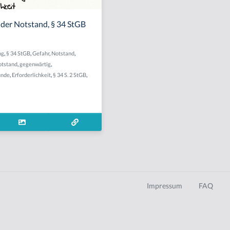
nder Notstand, § 34 StGB
ng
,
§ 34 StGB
,
Gefahr
,
Notstand
,
otstand
,
gegenwärtig
,
ünde
,
Erforderlichkeit
,
§ 34 S. 2 StGB
,
Impressum
FAQ