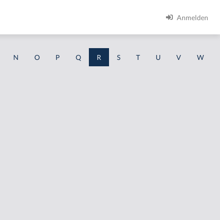
Anmelden
N
O
P
Q
R
S
T
U
V
W