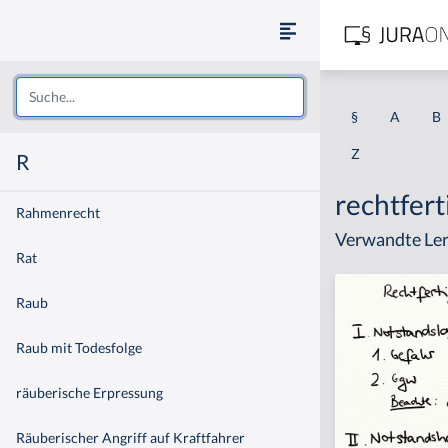
§
A
B
Z
R
rechtfer
Rahmenrecht
Verwandte Ler
Rat
Raub
Raub mit Todesfolge
räuberische Erpressung
Räuberischer Angriff auf Kraftfahrer