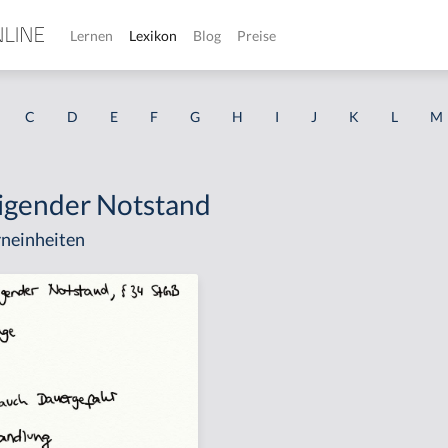
Lernen
Lexikon
Blog
Preise
C
D
E
F
G
H
I
J
K
L
M
tigender Notstand
neinheiten