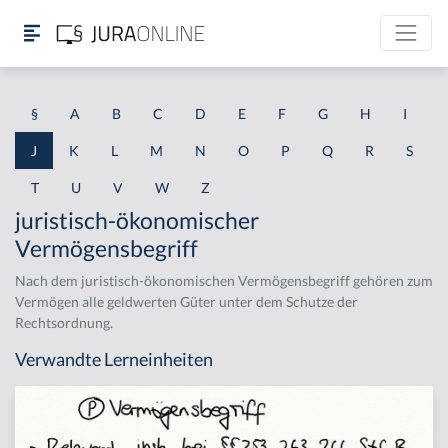
§
A
B
C
D
E
F
G
H
I
J
K
L
M
N
O
P
Q
R
S
T
U
V
W
Z
juristisch-ökonomischer
Vermögensbegriff
Nach dem juristisch-ökonomischen Vermögensbegriff gehören zum
Vermögen alle geldwerten Güter unter dem Schutze der
Rechtsordnung.
Verwandte Lerneinheiten