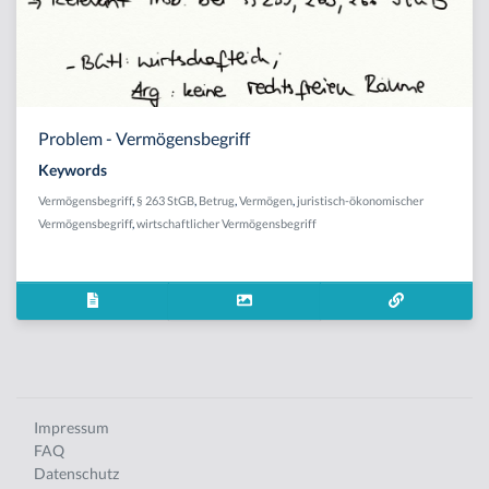
Problem - Vermögensbegriff
Keywords
Vermögensbegriff
,
§ 263 StGB
,
Betrug
,
Vermögen
,
juristisch-ökonomischer
Vermögensbegriff
,
wirtschaftlicher Vermögensbegriff
Impressum
FAQ
Datenschutz