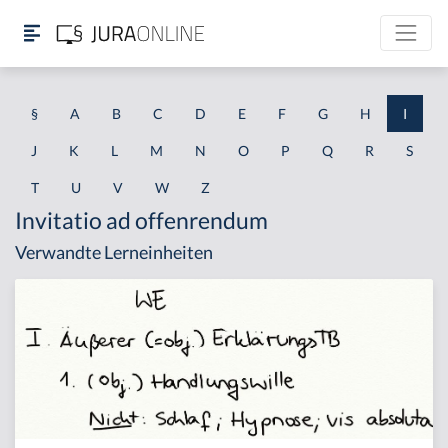
§
A
B
C
D
E
F
G
H
I
J
K
L
M
N
O
P
Q
R
S
T
U
V
W
Z
Invitatio ad offenrendum
Verwandte Lerneinheiten