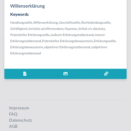
Willenserklärung
Keywords
Handlungswille
,
Willenserklärung
,
Geschäftswille
,
Rechtsbindungswille
,
Gefälligkeit
,
Invitatio ad offenrendum
,
Hypnose
,
Schlaf
,
vis absoluta
,
Potentieller Erklärungswille
,
äußerer Erklärungstatbestand
,
innerer
Erklärungstatbestand
,
Potentielles Erklärungsbewusstsein
,
Erklärungswille
,
Erklärungsbewusstsein
,
objektiver Erklärungstatbestand
,
subjektiver
Erklärungstatbestand
Impressum
FAQ
Datenschutz
AGB