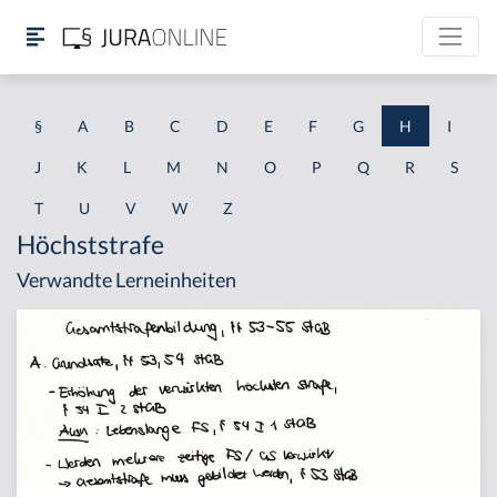
§
A
B
C
D
E
F
G
H
I
J
K
L
M
N
O
P
Q
R
S
T
U
V
W
Z
Höchststrafe
Verwandte Lerneinheiten