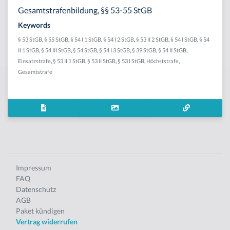
Gesamtstrafenbildung, §§ 53-55 StGB
Keywords
§ 53 StGB
,
§ 55 StGB
,
§ 54 I 1 StGB
,
§ 54 I 2 StGB
,
§ 53 II 2 StGB
,
§ 54 I StGB
,
§ 54
II 1 StGB
,
§ 54 III StGB
,
§ 54 StGB
,
§ 54 I 3 StGB
,
§ 39 StGB
,
§ 54 II StGB
,
Einsatzstrafe
,
§ 53 II 1 StGB
,
§ 53 II StGB
,
§ 53 I StGB
,
Höchststrafe
,
Gesamtstrafe
Impressum
FAQ
Datenschutz
AGB
Paket kündigen
Vertrag widerrufen