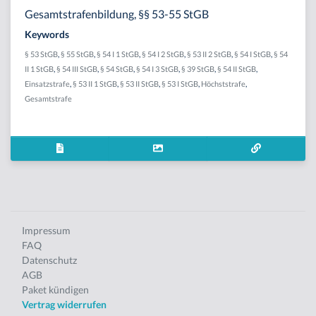
Gesamtstrafenbildung, §§ 53-55 StGB
Keywords
§ 53 StGB
,
§ 55 StGB
,
§ 54 I 1 StGB
,
§ 54 I 2 StGB
,
§ 53 II 2 StGB
,
§ 54 I StGB
,
§ 54
II 1 StGB
,
§ 54 III StGB
,
§ 54 StGB
,
§ 54 I 3 StGB
,
§ 39 StGB
,
§ 54 II StGB
,
Einsatzstrafe
,
§ 53 II 1 StGB
,
§ 53 II StGB
,
§ 53 I StGB
,
Höchststrafe
,
Gesamtstrafe
Impressum
FAQ
Datenschutz
AGB
Paket kündigen
Vertrag widerrufen