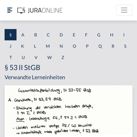
§
A
B
C
D
E
F
G
H
I
J
K
L
M
N
O
P
Q
R
S
T
U
V
W
Z
§ 53 II StGB
Verwandte Lerneinheiten