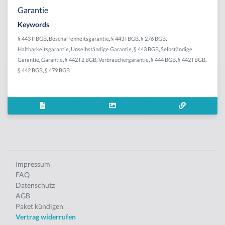
Garantie
Keywords
§ 443 II BGB
,
Beschaffenheitsgarantie
,
§ 443 I BGB
,
§ 276 BGB
,
Haltbarkeitsgarantie
,
Unselbständige Garantie
,
§ 443 BGB
,
Selbständige
Garantie
,
Garantie
,
§ 442 I 2 BGB
,
Verbrauchergarantie
,
§ 444 BGB
,
§ 442 I BGB
,
§ 442 BGB
,
§ 479 BGB
Impressum
FAQ
Datenschutz
AGB
Paket kündigen
Vertrag widerrufen