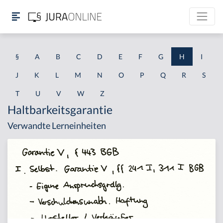
§
A
B
C
D
E
F
G
H
I
J
K
L
M
N
O
P
Q
R
S
T
U
V
W
Z
Haltbarkeitsgarantie
Verwandte Lerneinheiten