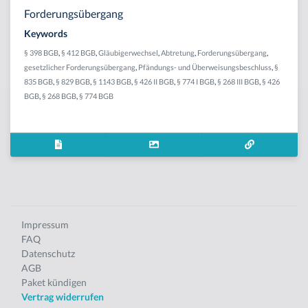
Forderungsübergang
Keywords
§ 398 BGB
,
§ 412 BGB
,
Gläubigerwechsel
,
Abtretung
,
Forderungsübergang
,
gesetzlicher Forderungsübergang
,
Pfändungs- und Überweisungsbeschluss
,
§
835 BGB
,
§ 829 BGB
,
§ 1143 BGB
,
§ 426 II BGB
,
§ 774 I BGB
,
§ 268 III BGB
,
§ 426
BGB
,
§ 268 BGB
,
§ 774 BGB
Impressum
FAQ
Datenschutz
AGB
Paket kündigen
Vertrag widerrufen