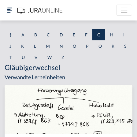
§
A
B
C
D
E
F
G
H
I
J
K
L
M
N
O
P
Q
R
S
T
U
V
W
Z
Gläubigerwechsel
Verwandte Lerneinheiten