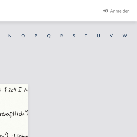
Anmelden
N
O
P
Q
R
S
T
U
V
W