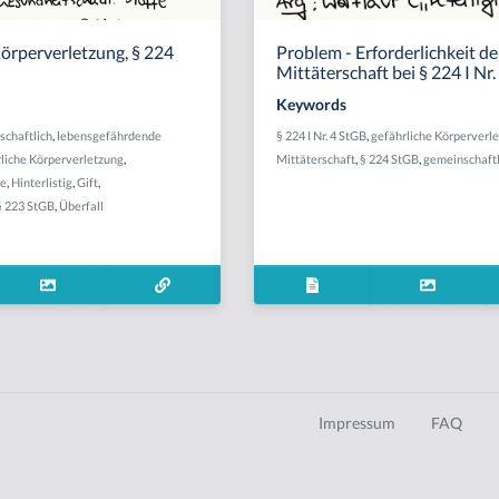
örperverletzung, § 224
Problem - Erforderlichkeit de
Mittäterschaft bei § 224 I Nr
Keywords
schaftlich
,
lebensgefährdende
§ 224 I Nr. 4 StGB
,
gefährliche Körperverl
liche Körperverletzung
,
Mittäterschaft
,
§ 224 StGB
,
gemeinschaftl
e
,
Hinterlistig
,
Gift
,
§ 223 StGB
,
Überfall
Impressum
FAQ