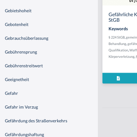
Gebietshoheit
Gefährliche K
StGB
Gebotenheit
Keywords
§ 224 StGB
,
gemein
Gebrauchsüberlassung
Behandlung
,
gefähr
Qualifikation
,
Waff
Gebührensprung
Körperverletzung
,
Gebührenstreitwert
Geeignetheit
Gefahr
Gefahr im Verzug
Gefährdung des Straßenverkehrs
Gefährdungshaftung