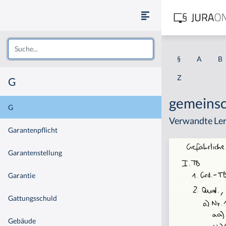
§
A
B
Z
G
gemeinsc
G
Verwandte Ler
Garantenpflicht
Garantenstellung
Garantie
Gattungsschuld
Gebäude