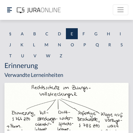
§
A
B
C
D
E
F
G
H
I
J
K
L
M
N
O
P
Q
R
S
T
U
V
W
Z
Erinnerung
Verwandte Lerneinheiten