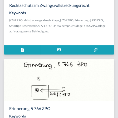
Rechtsschutz im Zwangsvollstreckungsrecht
Keywords
§ 767 ZPO
,
Vollstreckungsabwehrklage
,
§ 766 ZPO
,
Erinnerung
,
§ 793 ZPO
,
Sofortige Beschwerde
,
§ 771 ZPO
,
Drittwiderspruchsklage
,
§ 805 ZPO
,
Klage
auf vorzugsweise Befriedigung
Erinnerung, § 766 ZPO
Keywords