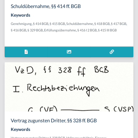
Schuldübernahme, §§ 414 ff. BGB
Keywords
Genehmigung
,
§ 414 BGB
,
§ 415 BGB
,
Schuldübernahme
,
§ 418 BGB
,
§ 417 BGB
,
§ 416 BGB
,
§ 329 BGB
,
Erfüllungsübernahme
,
§ 416 I 2 BGB
,
§ 415 III BGB
Vertrag zugunsten Dritter, §§ 328 ff. BGB
Keywords
Vertrag zugunsten Dritter
,
§ 328 BGB
,
Vollzugsverhältnis
,
Eigenes