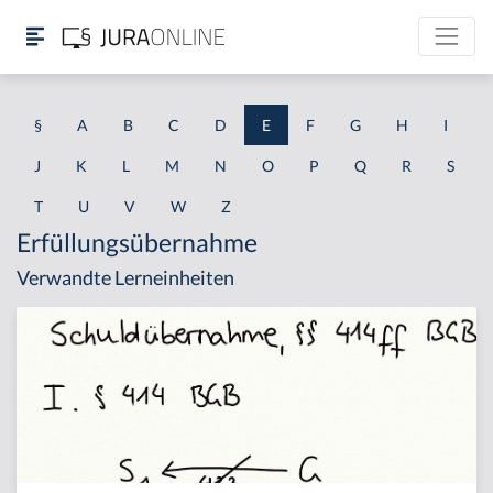
§
A
B
C
D
E
F
G
H
I
J
K
L
M
N
O
P
Q
R
S
T
U
V
W
Z
Erfüllungsübernahme
Verwandte Lerneinheiten