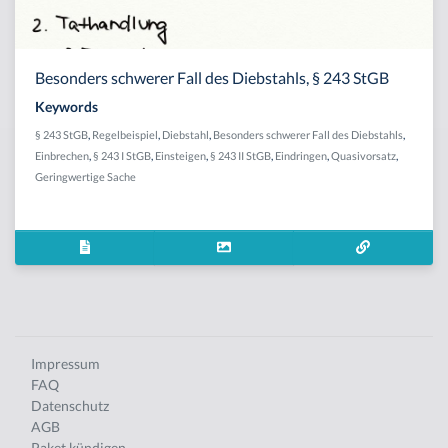
Besonders schwerer Fall des Diebstahls, § 243 StGB
Keywords
§ 243 StGB
,
Regelbeispiel
,
Diebstahl
,
Besonders schwerer Fall des Diebstahls
,
Einbrechen
,
§ 243 I StGB
,
Einsteigen
,
§ 243 II StGB
,
Eindringen
,
Quasivorsatz
,
Geringwertige Sache
Impressum
FAQ
Datenschutz
AGB
Paket kündigen