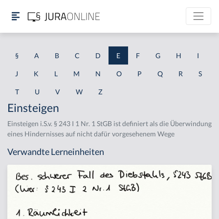
§
A
B
C
D
E
F
G
H
I
J
K
L
M
N
O
P
Q
R
S
T
U
V
W
Z
Einsteigen
Einsteigen i.S.v. § 243 I 1 Nr. 1 StGB ist definiert als die Überwindung
eines Hindernisses auf nicht dafür vorgesehenem Wege
Verwandte Lerneinheiten