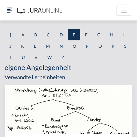
§
A
B
C
D
E
F
G
H
I
J
K
L
M
N
O
P
Q
R
S
T
U
V
W
Z
eigene Angelegenheit
Verwandte Lerneinheiten