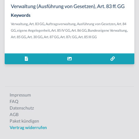
Verwaltung (Ausführung von Gesetzen), Art. 83 ff. GG
Keywords
Verwaltung
,
Art. 83 GG
,
Auftragsverwaltung
,
Ausführung von Gesetzen
,
Art. 84
GG
,
eigene Angelegenheit
,
Art. 85 IV GG
,
Art. 86 GG
,
Bundeseigene Verwaltung
,
Art. 85 GG
,
Art. 30 GG
,
Art. 87 GG
,
Art. 87c GG
,
Art. 85 III GG
Impressum
FAQ
Datenschutz
AGB
Paket kündigen
Vertrag widerrufen