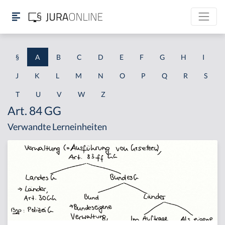
§
A
B
C
D
E
F
G
H
I
J
K
L
M
N
O
P
Q
R
S
T
U
V
W
Z
Art. 84 GG
Verwandte Lerneinheiten