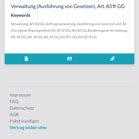
Verwaltung (Ausführung von Gesetzen), Art. 83 ff. GG
Keywords
Verwaltung
,
Art. 83 GG
,
Auftragsverwaltung
,
Ausführung von Gesetzen
,
Art. 84
GG
,
eigene Angelegenheit
,
Art. 85 IV GG
,
Art. 86 GG
,
Bundeseigene Verwaltung
,
Art. 85 GG
,
Art. 30 GG
,
Art. 87 GG
,
Art. 87c GG
,
Art. 85 III GG
Impressum
FAQ
Datenschutz
AGB
Paket kündigen
Vertrag widerrufen