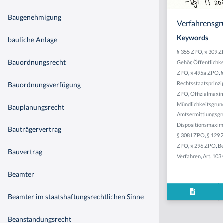
Baugenehmigung
Verfahrensgr
Keywords
bauliche Anlage
§ 355 ZPO
,
§ 309 
Bauordnungsrecht
Gehör
,
Öffentlichk
ZPO
,
§ 495a ZPO
,
Rechtsstaatsprinzi
Bauordnungsverfügung
ZPO
,
Offizialmaxi
Mündlichkeitsgrun
Bauplanungsrecht
Amtsermittlungsgr
Dispositionsmaxi
Bauträgervertrag
§ 308 I ZPO
,
§ 129
ZPO
,
§ 296 ZPO
,
Be
Bauvertrag
Verfahren
,
Art. 103
Beamter
Beamter im staatshaftungsrechtlichen Sinne
Beanstandungsrecht