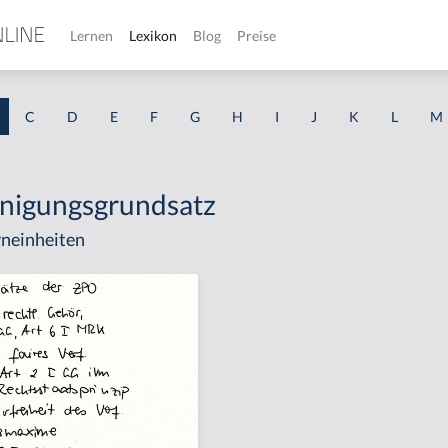
Lernen
Lexikon
Blog
Preise
C
D
E
F
G
H
I
J
K
L
M
nigungsgrundsatz
neinheiten