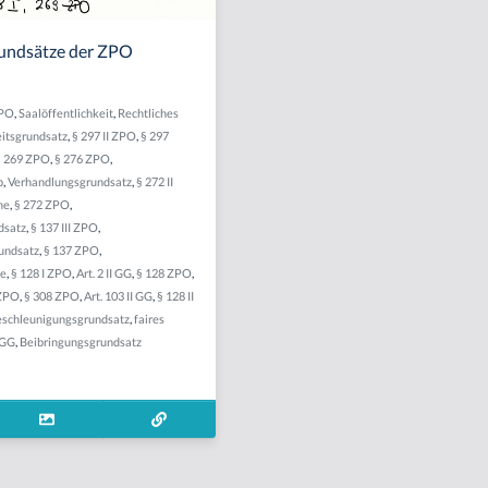
undsätze der ZPO
ZPO
,
Saalöffentlichkeit
,
Rechtliches
eitsgrundsatz
,
§ 297 II ZPO
,
§ 297
§ 269 ZPO
,
§ 276 ZPO
,
p
,
Verhandlungsgrundsatz
,
§ 272 II
me
,
§ 272 ZPO
,
dsatz
,
§ 137 III ZPO
,
undsatz
,
§ 137 ZPO
,
me
,
§ 128 I ZPO
,
Art. 2 II GG
,
§ 128 ZPO
,
 ZPO
,
§ 308 ZPO
,
Art. 103 II GG
,
§ 128 II
schleunigungsgrundsatz
,
faires
 GG
,
Beibringungsgrundsatz