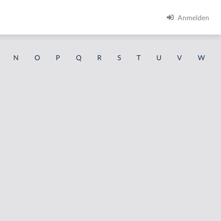
Anmelden
N
O
P
Q
R
S
T
U
V
W