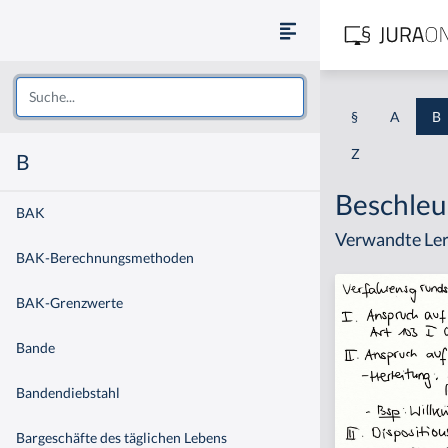
§
A
B
Z
B
Beschleu
BAK
Verwandte Ler
BAK-Berechnungsmethoden
BAK-Grenzwerte
Bande
Bandendiebstahl
Bargeschäfte des täglichen Lebens