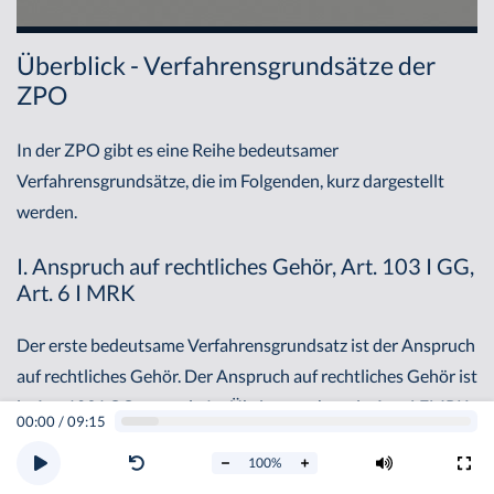
Überblick - Verfahrensgrundsätze der
ZPO
In der ZPO gibt es eine Reihe bedeutsamer
Verfahrensgrundsätze, die im Folgenden, kurz dargestellt
werden.
I. Anspruch auf rechtliches Gehör, Art. 103 I GG,
Art. 6 I MRK
Der erste bedeutsame Verfahrensgrundsatz ist der Anspruch
auf rechtliches Gehör. Der Anspruch auf rechtliches Gehör ist
in Art. 103 I GG geregelt. Im Übrigen steht er in Art. 6 EMRK.
00:00
/
09:15
Er ist die Verpflichtung des Gerichts, jeder Partei die
100
%
Gelegenheit zu geben, sich vor einer gerichtlichen