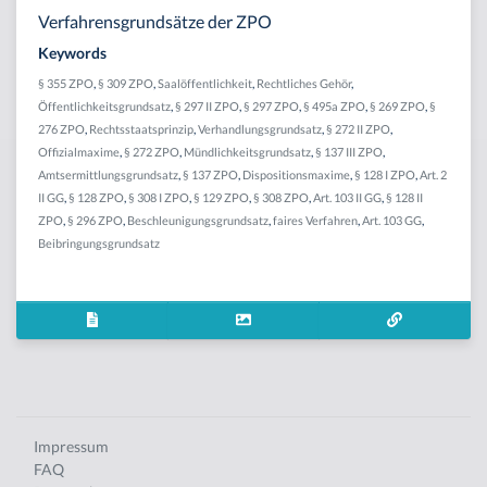
Verfahrensgrundsätze der ZPO
Keywords
§ 355 ZPO
,
§ 309 ZPO
,
Saalöffentlichkeit
,
Rechtliches Gehör
,
Öffentlichkeitsgrundsatz
,
§ 297 II ZPO
,
§ 297 ZPO
,
§ 495a ZPO
,
§ 269 ZPO
,
§
276 ZPO
,
Rechtsstaatsprinzip
,
Verhandlungsgrundsatz
,
§ 272 II ZPO
,
Offizialmaxime
,
§ 272 ZPO
,
Mündlichkeitsgrundsatz
,
§ 137 III ZPO
,
Amtsermittlungsgrundsatz
,
§ 137 ZPO
,
Dispositionsmaxime
,
§ 128 I ZPO
,
Art. 2
II GG
,
§ 128 ZPO
,
§ 308 I ZPO
,
§ 129 ZPO
,
§ 308 ZPO
,
Art. 103 II GG
,
§ 128 II
ZPO
,
§ 296 ZPO
,
Beschleunigungsgrundsatz
,
faires Verfahren
,
Art. 103 GG
,
Beibringungsgrundsatz
Impressum
FAQ