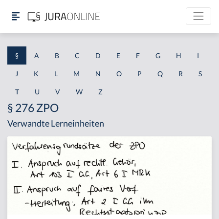
§
A
B
C
D
E
F
G
H
I
J
K
L
M
N
O
P
Q
R
S
T
U
V
W
Z
§ 276 ZPO
Verwandte Lerneinheiten