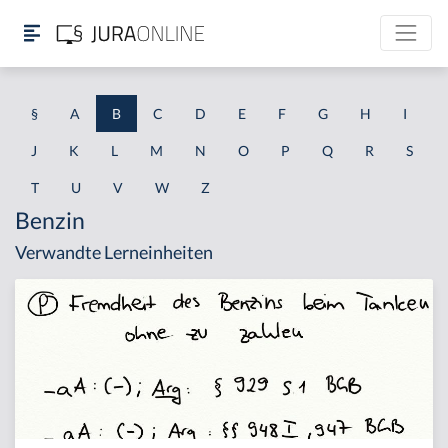
§
A
B
C
D
E
F
G
H
I
J
K
L
M
N
O
P
Q
R
S
T
U
V
W
Z
Benzin
Verwandte Lerneinheiten