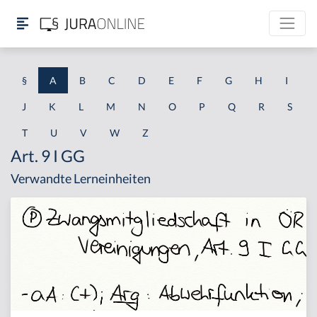
§
A
B
C
D
E
F
G
H
I
J
K
L
M
N
O
P
Q
R
S
T
U
V
W
Z
Art. 9 I GG
Verwandte Lerneinheiten