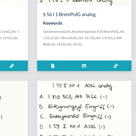
§ 56 I 1 BremPolG analog
Keywords
1 LVwG
,
Art. 1
Gefahrenverdacht
,
Anscheinsgefahr
,
§ 56 BremPolG
,
Art.
rt. 14 GG
,
Art.
1 GG
,
§ 56 I 1 BremPolG
,
Art. 14 I GG
,
Art. 1 III GG
,
§ 839
BGB
,
Art. 14 GG
,
Art. 34 GG