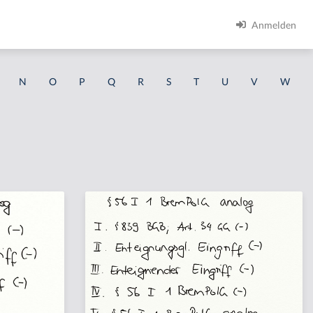
Anmelden
N
O
P
Q
R
S
T
U
V
W