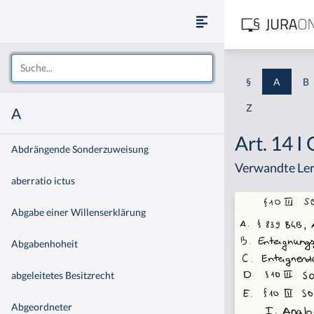
§
A
B
Z
A
Art. 14 I
Abdrängende Sonderzuweisung
Verwandte Ler
aberratio ictus
Abgabe einer Willenserklärung
Abgabenhoheit
abgeleitetes Besitzrecht
Abgeordneter