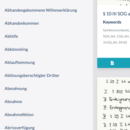
Abhandengekommene Willenserklärung
§ 10 III SOG 
Keywords
Abhandenkommen
Gefahrenverdacht
,
Abhilfe
SOG
,
Art. 1 GG
,
Art.
14 GG
,
Art. 34 GG
Abkömmling
Ablaufhemmung
Ablösungsberechtigter Dritter
Abmahnung
Abnahme
Abnahmefiktion
Abrissverfügung