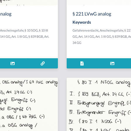
analog
§ 221 LVwG analog
Keywords
Anscheinsgefahr
,
§ 10 SOG
,
§ 10 III
Gefahrenverdacht
,
Anscheinsgefahr
,
§ 22
 14 I GG
,
Art. 1 III GG
,
§ 839 BGB
,
Art.
GG
,
Art. 14 I GG
,
Art. 1 III GG
,
§ 839 BGB
,
A
34 GG