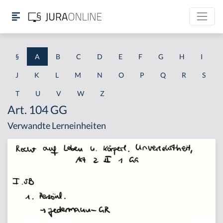
§
A
B
C
D
E
F
G
H
I
J
K
L
M
N
O
P
Q
R
S
T
U
V
W
Z
Art. 104 GG
Verwandte Lerneinheiten