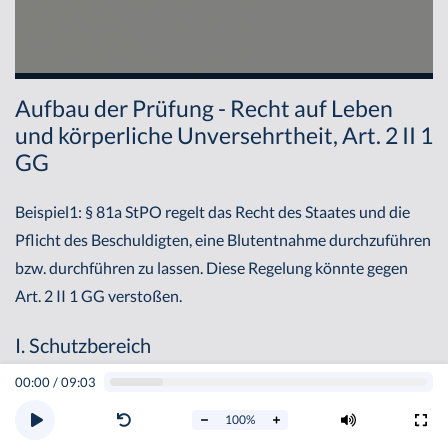
Aufbau der Prüfung - Recht auf Leben
und körperliche Unversehrtheit, Art. 2 II 1
GG
Beispiel1: § 81a StPO regelt das Recht des Staates und die
Pflicht des Beschuldigten, eine Blutentnahme durchzuführen
bzw. durchführen zu lassen. Diese Regelung könnte gegen
Art. 2 II 1 GG verstoßen.
I. Schutzbereich
00:00
/
09:03
1. Persönlich
100
%
In persönlicher Hinsicht ist Art. 2 II 1 GG ein Jedermann-