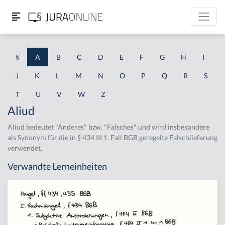
§
A
B
C
D
E
F
G
H
I
J
K
L
M
N
O
P
Q
R
S
T
U
V
W
Z
Aliud
Aliud bedeutet "Anderes" bzw. "Falsches" und wird insbesondere
als Synonym für die in § 434 III 1. Fall BGB geregelte Falschlieferung
verwendet.
Verwandte Lerneinheiten