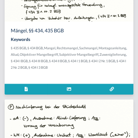
Mängel, §§ 434, 435 BGB
Keywords
§ 435 BGB
,
§ 434 BGB
,
Mangel
,
Rechtsmangel
,
Sachmangel
,
Montageanleitung
,
Aliud
,
Objektiver Mangelbegriff
,
Subjektiver Mangelbegriff
,
Zuweniglieferung
,
§ 434 I BGB
,
§ 434 III BGB
,
§ 434 II BGB
,
§ 434 I 1 BGB
,
§ 434 I 2 Nr. 1 BGB
,
§ 434 I
2 Nr. 2 BGB
,
§ 434 I 3 BGB