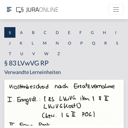
§
A
B
C
D
E
F
G
H
I
J
K
L
M
N
O
P
Q
R
S
T
U
V
W
Z
§ 83 LVwVG RP
Verwandte Lerneinheiten