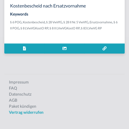
Kostenbescheid nach Ersatzvornahme
Keywords
§ 6 POG
,
Kostenbescheid
,
§ 28 VwVfG
,
§ 28 II Nr. 5 VwVfG
,
Ersatzvornahme
,
§ 6
II POG
,
§ 8 LVwVGKostO RP
,
§ 8 II LVwVGKostO RP
,
§ 83 LVwVG RP
Impressum
FAQ
Datenschutz
AGB
Paket kündigen
Vertrag widerrufen