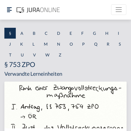
§
A
B
C
D
E
F
G
H
I
J
K
L
M
N
O
P
Q
R
S
T
U
V
W
Z
§ 753 ZPO
Verwandte Lerneinheiten