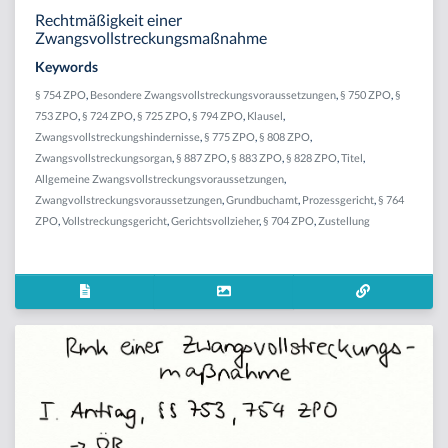
Rechtmäßigkeit einer
Zwangsvollstreckungsmaßnahme
Keywords
§ 754 ZPO
,
Besondere Zwangsvollstreckungsvoraussetzungen
,
§ 750 ZPO
,
§
753 ZPO
,
§ 724 ZPO
,
§ 725 ZPO
,
§ 794 ZPO
,
Klausel
,
Zwangsvollstreckungshindernisse
,
§ 775 ZPO
,
§ 808 ZPO
,
Zwangsvollstreckungsorgan
,
§ 887 ZPO
,
§ 883 ZPO
,
§ 828 ZPO
,
Titel
,
Allgemeine Zwangsvollstreckungsvoraussetzungen
,
Zwangvollstreckungsvoraussetzungen
,
Grundbuchamt
,
Prozessgericht
,
§ 764
ZPO
,
Vollstreckungsgericht
,
Gerichtsvollzieher
,
§ 704 ZPO
,
Zustellung