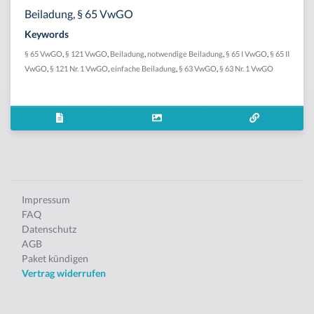
Beiladung, § 65 VwGO
Keywords
§ 65 VwGO
,
§ 121 VwGO
,
Beiladung
,
notwendige Beiladung
,
§ 65 I VwGO
,
§ 65 II
VwGO
,
§ 121 Nr. 1 VwGO
,
einfache Beiladung
,
§ 63 VwGO
,
§ 63 Nr. 1 VwGO
Impressum
FAQ
Datenschutz
AGB
Paket kündigen
Vertrag widerrufen