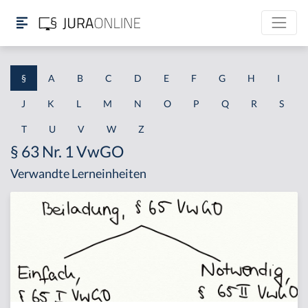
§
A
B
C
D
E
F
G
H
I
J
K
L
M
N
O
P
Q
R
S
T
U
V
W
Z
§ 63 Nr. 1 VwGO
Verwandte Lerneinheiten