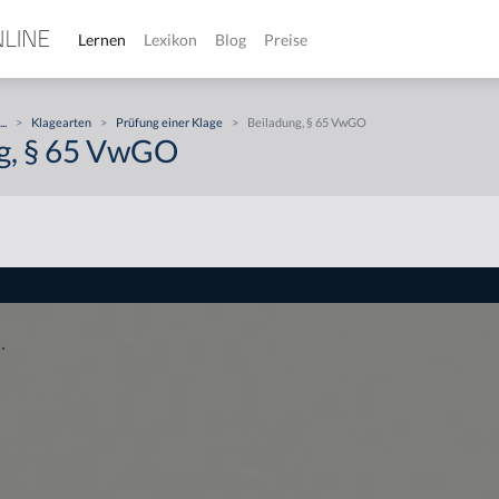
Lernen
Lexikon
Blog
Preise
...
>
Klagearten
>
Prüfung einer Klage
>
Beiladung, § 65 VwGO
g, § 65 VwGO