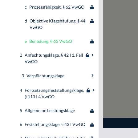
c
Prozessfähigkeit, § 62 VwGO
d
Objektive Klagehäufung, § 44
VwGO
e
Beiladung, § 65 VwGO
2
Anfechtungsklage, § 42 I 1. Fall
VwGO
3
Verpflichtungsklage
4
Fortsetzungsfeststellungsklage,
§ 113 I 4 VwGO
5
Allgemeine Leistungsklage
6
Feststellungsklage, § 43 I VwGO