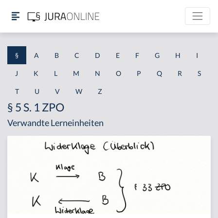
§
A
B
C
D
E
F
G
H
I
J
K
L
M
N
O
P
Q
R
S
T
U
V
W
Z
§ 5 S. 1 ZPO
Verwandte Lerneinheiten