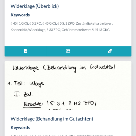
Widerklage (Überblick)
Keywords
§ 45 I 1 GKG
,
§ 5 ZPO
,
§ 45 GKG
,
§ 5 S. 1 ZPO
,
Zuständigkeitsstreitwert
,
Konnexität
,
Widerklage
,
§ 33 ZPO
,
Gebührenstreitwert
,
§ 45 I 3 GKG
Widerklage (Behandlung im Gutachten)
Keywords
§ 45 I 1 GKG
,
§ 5 ZPO
,
§ 45 GKG
,
§ 5 S. 1 ZPO
,
Zuständigkeitsstreitwert
,