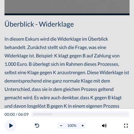
Überblick - Widerklage
In diesem Exkurs wird die Widerklage im Überblick
behandelt. Zunächst stellt sich die Frage, was eine
Widerklage ist. Beispiel: K klagt gegen B auf Zahlung von
1.000 Euro. B überlegt sich im Rahmen dieses Prozesses,
selbst eine Klage gegen K anzustrengen. Diese Widerklage ist
dementsprechend eine ganz normale Klage mit dem
Unterschied, dass sie in dem gleichen Prozess geltend
gemacht wird. Es wäre auch denkbar, dass K gegen B klagt
und davon losgelöst B gegen K in einem eigenen Prozess
klagt. Im Beispielsfall werden Klage und Widerklage in einem
00:00
/
06:09
Prozess miteinander verbunden.
100
%