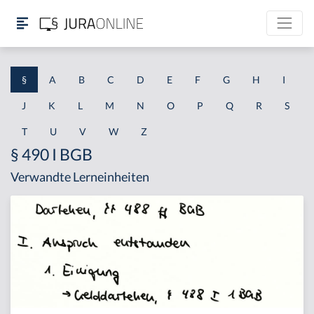
§
A
B
C
D
E
F
G
H
I
J
K
L
M
N
O
P
Q
R
S
T
U
V
W
Z
§ 490 I BGB
Verwandte Lerneinheiten