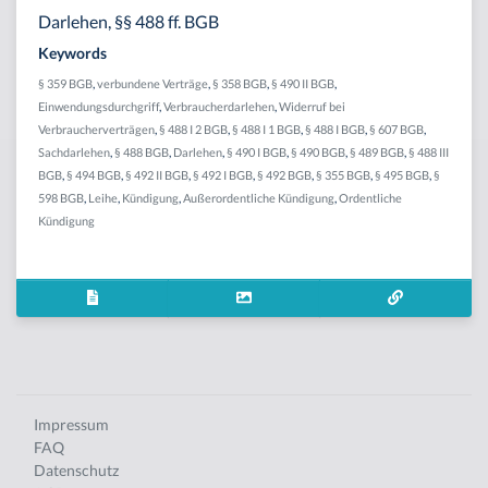
Darlehen, §§ 488 ff. BGB
Keywords
§ 359 BGB
,
verbundene Verträge
,
§ 358 BGB
,
§ 490 II BGB
,
Einwendungsdurchgriff
,
Verbraucherdarlehen
,
Widerruf bei
Verbraucherverträgen
,
§ 488 I 2 BGB
,
§ 488 I 1 BGB
,
§ 488 I BGB
,
§ 607 BGB
,
Sachdarlehen
,
§ 488 BGB
,
Darlehen
,
§ 490 I BGB
,
§ 490 BGB
,
§ 489 BGB
,
§ 488 III
BGB
,
§ 494 BGB
,
§ 492 II BGB
,
§ 492 I BGB
,
§ 492 BGB
,
§ 355 BGB
,
§ 495 BGB
,
§
598 BGB
,
Leihe
,
Kündigung
,
Außerordentliche Kündigung
,
Ordentliche
Kündigung
Impressum
FAQ
Datenschutz