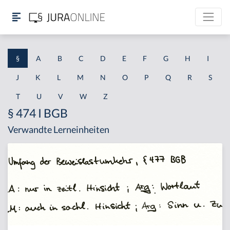
§
A
B
C
D
E
F
G
H
I
J
K
L
M
N
O
P
Q
R
S
T
U
V
W
Z
§ 474 I BGB
Verwandte Lerneinheiten