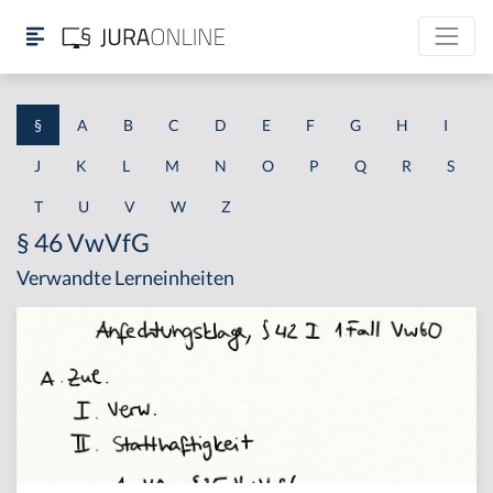
§
A
B
C
D
E
F
G
H
I
J
K
L
M
N
O
P
Q
R
S
T
U
V
W
Z
§ 46 VwVfG
Verwandte Lerneinheiten