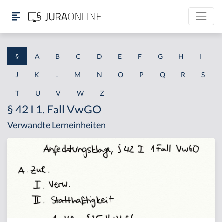
§
A
B
C
D
E
F
G
H
I
J
K
L
M
N
O
P
Q
R
S
T
U
V
W
Z
§ 42 I 1. Fall VwGO
Verwandte Lerneinheiten