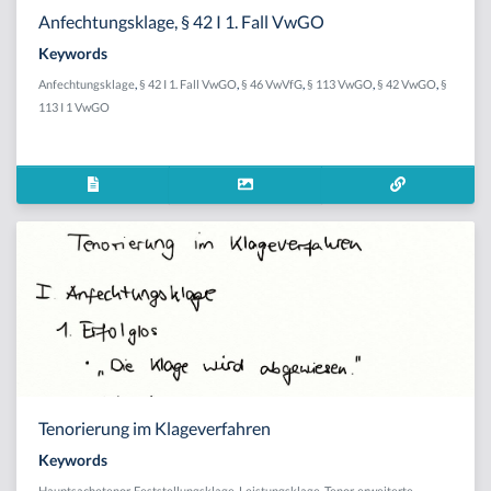
Anfechtungsklage, § 42 I 1. Fall VwGO
Keywords
Anfechtungsklage
,
§ 42 I 1. Fall VwGO
,
§ 46 VwVfG
,
§ 113 VwGO
,
§ 42 VwGO
,
§
113 I 1 VwGO
Tenorierung im Klageverfahren
Keywords
Hauptsachetenor
,
Feststellungsklage
,
Leistungsklage
,
Tenor
,
erweiterte