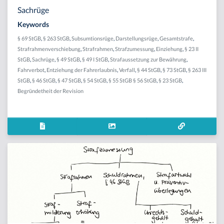
Sachrüge
Keywords
§ 69 StGB
,
§ 263 StGB
,
Subsumtionsrüge
,
Darstellungsrüge
,
Gesamtstrafe
,
Strafrahmenverschiebung
,
Strafrahmen
,
Strafzumessung
,
Einziehung
,
§ 23 II
StGB
,
Sachrüge
,
§ 49 StGB
,
§ 49 I StGB
,
Strafaussetzung zur Bewährung
,
Fahrverbot
,
Entziehung der Fahrerlaubnis
,
Verfall
,
§ 44 StGB
,
§ 73 StGB
,
§ 263 III
StGB
,
§ 46 StGB
,
§ 47 StGB
,
§ 54 StGB
,
§ 55 StGB § 56 StGB
,
§ 23 StGB
,
Begründetheit der Revision