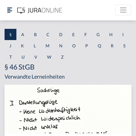
§
A
B
C
D
E
F
G
H
I
J
K
L
M
N
O
P
Q
R
S
T
U
V
W
Z
§ 46 StGB
Verwandte Lerneinheiten