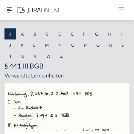
§
A
B
C
D
E
F
G
H
I
J
K
L
M
N
O
P
Q
R
S
T
U
V
W
Z
§ 441 III BGB
Verwandte Lerneinheiten