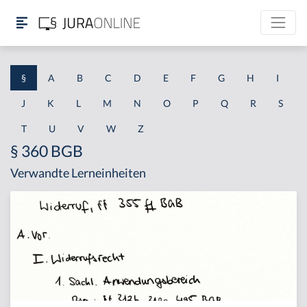
§
A
B
C
D
E
F
G
H
I
J
K
L
M
N
O
P
Q
R
S
T
U
V
W
Z
§ 360 BGB
Verwandte Lerneinheiten