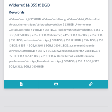
Widerruf, §§ 355 ff. BGB
Keywords
Widerrufsrecht
,
§ 355 BGB
,
Widerrufserklärung
,
Widerrufsfrist
,
Widerruf bei
Verbraucherverträgen
,
Verbraucherverträge
,
§ 13 BGB
,
Unternehmer
,
Gestaltungsrecht
,
§ 14 BGB
,
§ 355 I BGB
,
Rückgewährschuldverhältnis
,
§ 355 I 2
BGB
,
§ 355 III BGB
,
§ 355 II BGB
,
Verbraucher
,
§ 495 BGB
,
§ 357 BGB
,
§ 359 BGB
,
§ 358 I BGB
,
verbundene Verträge
,
§ 358 BGB
,
§ 355 III 1 BGB
,
§ 357c BGB
,
§ 355
I 3 BGB
,
§ 355 I 4 BGB
,
§ 360 I 1 BGB
,
§ 360 II 1 BGB
,
zusammenhängende
Verträge
,
§ 360 II BGB
,
§ 358 IV 5 BGB
,
Einwendungsdurchgriff
,
§ 358 II BGB
,
§
358 III BGB
,
§ 355 II 1 BGB
,
§ 312 BGB
,
Außerhalb von Geschäftsräumen
geschlossene Verträge
,
Fernabsatzverträge
,
§ 360 BGB
,
§ 355 I 1 BGB
,
§ 312b
BGB
,
§ 312c BGB
,
§ 360 I BGB