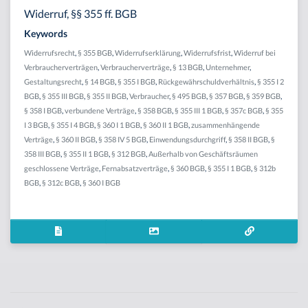
Widerruf, §§ 355 ff. BGB
Keywords
Widerrufsrecht
,
§ 355 BGB
,
Widerrufserklärung
,
Widerrufsfrist
,
Widerruf bei
Verbraucherverträgen
,
Verbraucherverträge
,
§ 13 BGB
,
Unternehmer
,
Gestaltungsrecht
,
§ 14 BGB
,
§ 355 I BGB
,
Rückgewährschuldverhältnis
,
§ 355 I 2
BGB
,
§ 355 III BGB
,
§ 355 II BGB
,
Verbraucher
,
§ 495 BGB
,
§ 357 BGB
,
§ 359 BGB
,
§ 358 I BGB
,
verbundene Verträge
,
§ 358 BGB
,
§ 355 III 1 BGB
,
§ 357c BGB
,
§ 355
I 3 BGB
,
§ 355 I 4 BGB
,
§ 360 I 1 BGB
,
§ 360 II 1 BGB
,
zusammenhängende
Verträge
,
§ 360 II BGB
,
§ 358 IV 5 BGB
,
Einwendungsdurchgriff
,
§ 358 II BGB
,
§
358 III BGB
,
§ 355 II 1 BGB
,
§ 312 BGB
,
Außerhalb von Geschäftsräumen
geschlossene Verträge
,
Fernabsatzverträge
,
§ 360 BGB
,
§ 355 I 1 BGB
,
§ 312b
BGB
,
§ 312c BGB
,
§ 360 I BGB