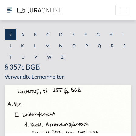
§
A
B
C
D
E
F
G
H
I
J
K
L
M
N
O
P
Q
R
S
T
U
V
W
Z
§ 357c BGB
Verwandte Lerneinheiten