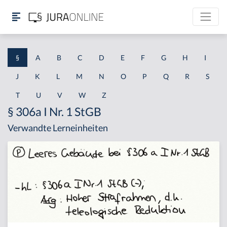
§
A
B
C
D
E
F
G
H
I
J
K
L
M
N
O
P
Q
R
S
T
U
V
W
Z
§ 306a I Nr. 1 StGB
Verwandte Lerneinheiten