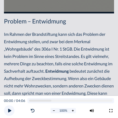
Problem – Entwidmung
Im Rahmen der Brandstiftung kann sich das Problem der
Entwidmung stellen, und zwar bei dem Merkmal
„Wohngebäude“ des 306a I Nr. 1 StGB. Die Entwidmung ist
kein Problem im Sinne eines Streitstandes. Es gilt vielmehr,
mehrere Dinge zu beachten, falls eine solche Entwidmung im
Sachverhalt auftaucht.
Entwidmung
bedeutet zunächst die
Aufhebung der Zweckbestimmung. Wenn also ein Gebäude
nicht mehr Wohnzwecken, sondern anderen Zwecken dienen
soll, dann spricht man von einer Endwidmung. Diese kann
durch Realakt vorgenommen werden. Es reicht somit aus das
00:00
/
04:06
Gebäude in Brand zu setzen. Auch eine Teilentwidmung ist
100
%
möglich. Beispiel: Man möchte nur Teile des gesamten