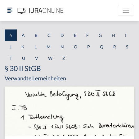
§
A
B
C
D
E
F
G
H
I
J
K
L
M
N
O
P
Q
R
S
T
U
V
W
Z
§ 30 II StGB
Verwandte Lerneinheiten